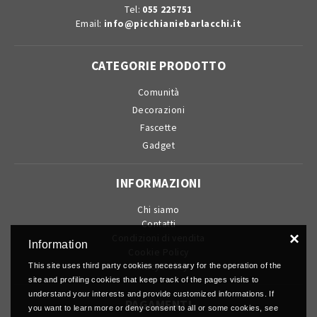
Tel:
055 225751
Email:
info@picchianiebarlacchi.it
CATEGORIE PRODOTTO
Comunità
Decorazioni
Fascette
Gadget
INFORMAZIONI
Chi siamo
Contatti
×
Condizioni di vendita
Information
Cookie Policy
Privacy Policy
This site uses third party cookies necessary for the operation of the
site and profiling cookies that keep track of the pages visits to
understand your interests and provide customized informations. If
PAGAMENTI
you want to learn more or deny consent to all or some cookies, see