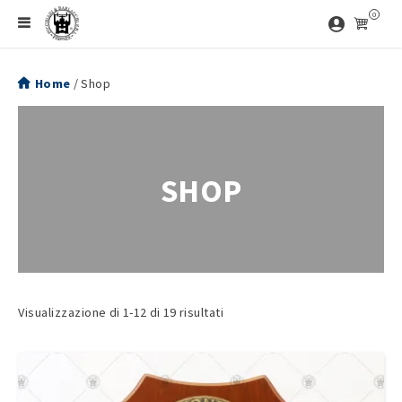
Vai
prod
0
la
Menu
contenuto
principale
IL
Protezione
PRIMO
Civile
Home
/ Shop
STORE
UFFICIALE
DELLA
PROTEZIONE
CIVILE
SHOP
Visualizzazione di 1-12 di 19 risultati